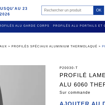
USQU'AU 23
2026
ROFILÉS ALU GARDE CORPS
PROFILÉS ALU PORTAILS ET
MISE A L'EAU ET RATELIER PORTE GILETS EN ALU
ACCES
IAUX
>
PROFILÉS SPÉCIAUX ALUMINIUM THERMOLAQUÉ
>
P
P20030-T
PROFILÉ LAM
ALU 6060 TH
Sur commande
AJOUTER AU 