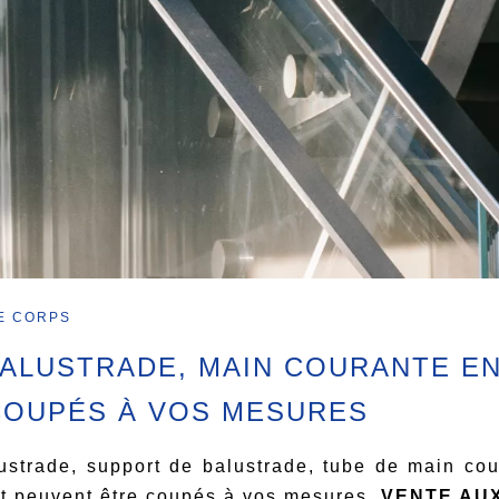
E CORPS
ALUSTRADE, MAIN COURANTE EN
COUPÉS À VOS MESURES
lustrade, support de balustrade, tube de main cou
et peuvent être coupés à vos mesures.
VENTE AUX