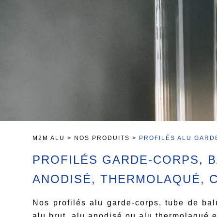
M2M ALU
>
NOS PRODUITS
>
PROFILÉS ALU GARD
PROFILÉS GARDE-CORPS, B
ANODISÉ, THERMOLAQUÉ, 
Nos profilés alu garde-corps, tube de ba
alu brut, alu anodisé ou alu thermolaqué 