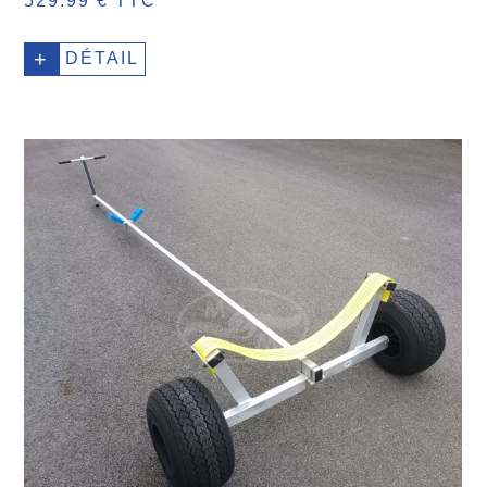
529.99 € TTC
+
DÉTAIL