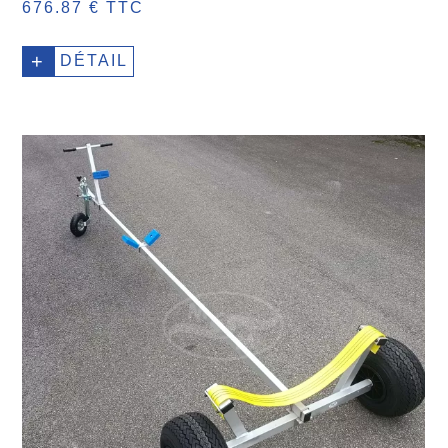
676.87 € TTC
+
DÉTAIL