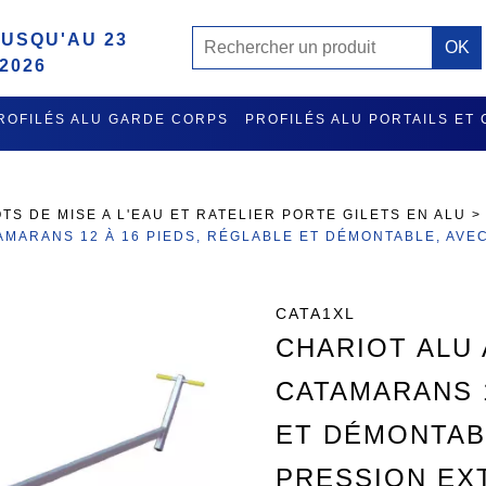
USQU'AU 23
2026
ROFILÉS ALU GARDE CORPS
PROFILÉS ALU PORTAILS ET
MISE A L'EAU ET RATELIER PORTE GILETS EN ALU
ACCES
TS DE MISE A L'EAU ET RATELIER PORTE GILETS EN ALU
AMARANS 12 À 16 PIEDS, RÉGLABLE ET DÉMONTABLE, AV
CATA1XL
CHARIOT ALU
CATAMARANS 1
ET DÉMONTAB
PRESSION EX