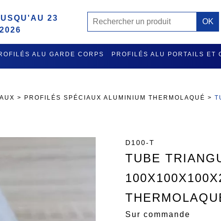
USQU'AU 23
2026
ROFILÉS ALU GARDE CORPS
PROFILÉS ALU PORTAILS ET
MISE A L'EAU ET RATELIER PORTE GILETS EN ALU
ACCES
IAUX
>
PROFILÉS SPÉCIAUX ALUMINIUM THERMOLAQUÉ
>
T
D100-T
TUBE TRIANG
100X100X100X
THERMOLAQU
Sur commande