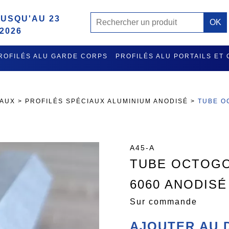
USQU'AU 23
2026
ROFILÉS ALU GARDE CORPS
PROFILÉS ALU PORTAILS ET
MISE A L'EAU ET RATELIER PORTE GILETS EN ALU
ACCES
IAUX
>
PROFILÉS SPÉCIAUX ALUMINIUM ANODISÉ
>
TUBE O
A45-A
TUBE OCTOGO
6060 ANODISÉ
Sur commande
AJOUTER AU 