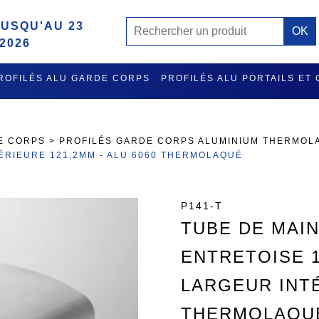
USQU'AU 23
2026
ROFILÉS ALU GARDE CORPS
PROFILÉS ALU PORTAILS ET
MISE A L'EAU ET RATELIER PORTE GILETS EN ALU
ACCES
E CORPS
>
PROFILÉS GARDE CORPS ALUMINIUM THERMOL
ÉRIEURE 121,2MM - ALU 6060 THERMOLAQUÉ
P141-T
TUBE DE MAI
ENTRETOISE 1
LARGEUR INTÉ
THERMOLAQU