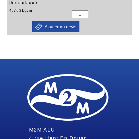
thermolaqué
4.763kg/m
M2M ALU
4 rue Hent En Douar