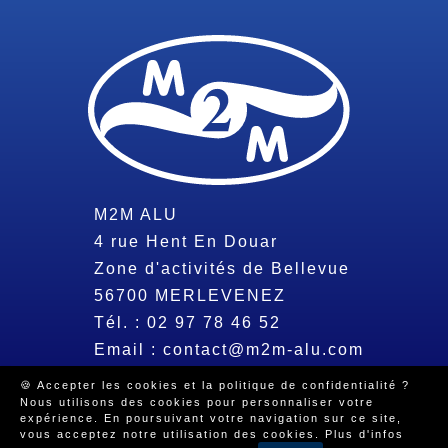
M2M ALU
4 rue Hent En Douar
Zone d'activités de Bellevue
56700
MERLEVENEZ
Tél. :
02 97 78 46 52
Email :
contact@m2m-alu.com
🍪 Accepter les cookies et la politique de confidentialité ?
Nous utilisons des cookies pour personnaliser votre
© 2026 Tous droits réservés -
Mentions légales
-
Politique de
expérience. En poursuivant votre navigation sur ce site,
confidentialité
-
Beeview, agence web Morbihan
vous acceptez notre utilisation des cookies.
Plus d'infos