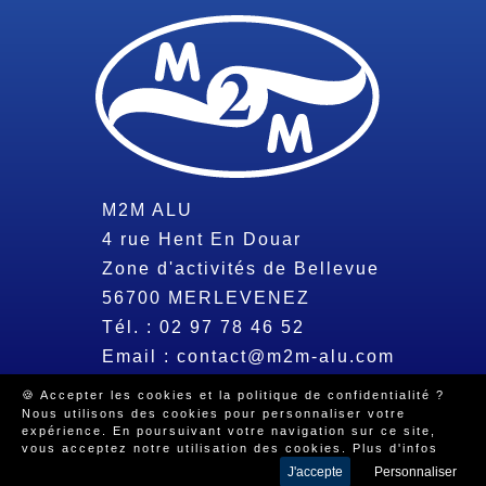
M2M ALU
4 rue Hent En Douar
Zone d'activités de Bellevue
56700
MERLEVENEZ
Tél. :
02 97 78 46 52
Email :
contact@m2m-alu.com
🍪 Accepter les cookies et la politique de confidentialité ?
Nous utilisons des cookies pour personnaliser votre
© 2026 Tous droits réservés -
Mentions légales
-
Politique de
expérience. En poursuivant votre navigation sur ce site,
confidentialité
-
Beeview, agence web Morbihan
vous acceptez notre utilisation des cookies.
Plus d'infos
J'accepte
Personnaliser