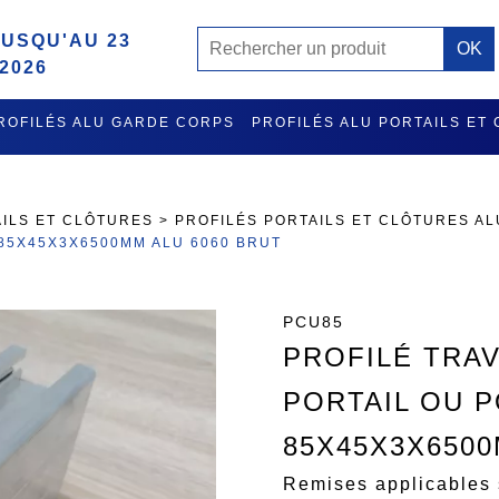
USQU'AU 23
2026
ROFILÉS ALU GARDE CORPS
PROFILÉS ALU PORTAILS ET
MISE A L'EAU ET RATELIER PORTE GILETS EN ALU
ACCES
AILS ET CLÔTURES
>
PROFILÉS PORTAILS ET CLÔTURES A
85X45X3X6500MM ALU 6060 BRUT
PCU85
PROFILÉ TRA
PORTAIL OU 
85X45X3X6500
Remises applicables 