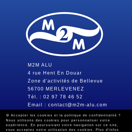
M2M ALU
4 rue Hent En Douar
Zone d'activités de Bellevue
56700
MERLEVENEZ
Tél. :
02 97 78 46 52
Email :
contact@m2m-alu.com
🍪 Accepter les cookies et la politique de confidentialité ?
Nous utilisons des cookies pour personnaliser votre
© 2026 Tous droits réservés -
Mentions légales
-
Politique de
expérience. En poursuivant votre navigation sur ce site,
confidentialité
-
Beeview, agence web Morbihan
vous acceptez notre utilisation des cookies.
Plus d'infos