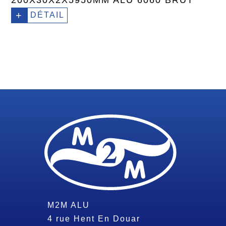
200X30X2X5950MM ALU 6060 BRUT
+
DÉTAIL
M2M ALU
4 rue Hent En Douar