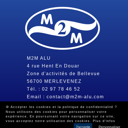
M2M ALU
4 rue Hent En Douar
Zone d'activités de Bellevue
56700
MERLEVENEZ
Tél. :
02 97 78 46 52
Email :
contact@m2m-alu.com
🍪 Accepter les cookies et la politique de confidentialité ?
Nous utilisons des cookies pour personnaliser votre
© 2026 Tous droits réservés -
Mentions légales
-
Politique de
expérience. En poursuivant votre navigation sur ce site,
confidentialité
-
Beeview, agence web Morbihan
vous acceptez notre utilisation des cookies.
Plus d'infos
J'accepte
Personnaliser