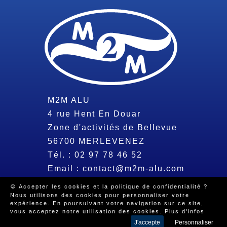
M2M ALU
4 rue Hent En Douar
Zone d'activités de Bellevue
56700
MERLEVENEZ
Tél. :
02 97 78 46 52
Email :
contact@m2m-alu.com
🍪 Accepter les cookies et la politique de confidentialité ?
Nous utilisons des cookies pour personnaliser votre
© 2026 Tous droits réservés -
Mentions légales
-
Politique de
expérience. En poursuivant votre navigation sur ce site,
confidentialité
-
Beeview, agence web Morbihan
vous acceptez notre utilisation des cookies.
Plus d'infos
J'accepte
Personnaliser