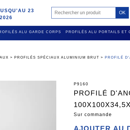
USQU'AU 23
2026
ROFILÉS ALU GARDE CORPS
PROFILÉS ALU PORTAILS ET
MISE A L'EAU ET RATELIER PORTE GILETS EN ALU
ACCES
IAUX
>
PROFILÉS SPÉCIAUX ALUMINIUM BRUT
>
PROFILÉ D
P9160
PROFILÉ D'A
100X100X34,5
Sur commande
AJOUTER AU 