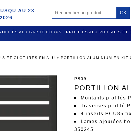
USQU'AU 23
2026
ROFILÉS ALU GARDE CORPS
PROFILÉS ALU PORTAILS ET
MISE A L'EAU ET RATELIER PORTE GILETS EN ALU
ACCES
ILS ET CLÔTURES EN ALU
>
PORTILLON ALUMINIUM EN KIT
PB09
PORTILLON A
Montants profilés
Traverses profilé
4 inserts PCU85 fi
Lames ajourées hor
350245