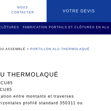
NOUS
VOTRE DEVIS
CONTACTER
 CLÔTURES
FABRICATION PORTAILS ET CLÔTURES EN ALU
SOIRES
SERVICES USINAGE
 OU ASSEMBLÉ
>
PORTILLON ALU THERMOLAQUÉ
LU THERMOLAQUÉ
 PCU85
 PCU85
xation entre montants et traverses
izontales profilé standard 350311 ou