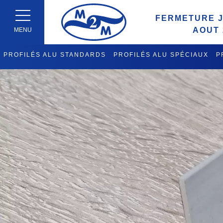
FERMETURE J
AOUT 
MENU
PROFILÉS ALU STANDARDS
PROFILÉS ALU SPÉCIAUX
P
FABRICATION CHARIOTS DE 