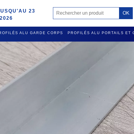
USQU'AU 23
2026
ROFILÉS ALU GARDE CORPS
PROFILÉS ALU PORTAILS ET
MISE A L'EAU ET RATELIER PORTE GILETS EN ALU
ACCES