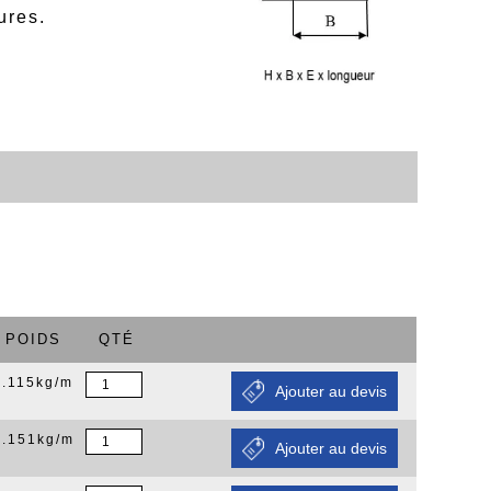
ures.
POIDS
QTÉ
0.115kg/m
0.151kg/m