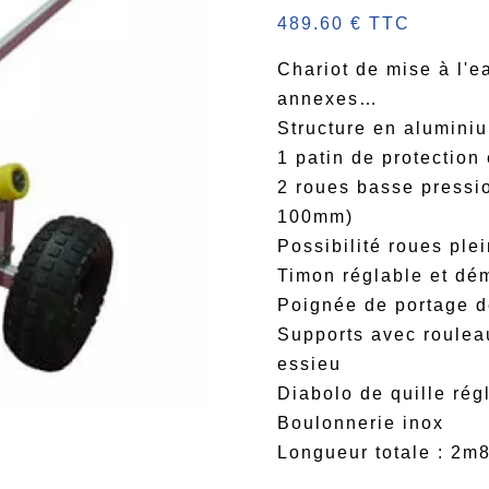
489.60 € TTC
Chariot de mise à l'e
annexes…
Structure en aluminiu
1 patin de p
2 roues basse pressi
100mm)
Possibilité roues ple
Timon réglable et dé
Poignée de portage 
Supports avec rouleau
essieu
Diabolo de quille rég
Boulonnerie inox
Longueur totale : 2m