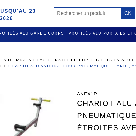
USQU'AU 23
2026
ROFILÉS ALU GARDE CORPS
PROFILÉS ALU PORTAILS ET
MISE A L'EAU ET RATELIER PORTE GILETS EN ALU
ACCES
TS DE MISE A L'EAU ET RATELIER PORTE GILETS EN ALU
DE
>
CHARIOT ALU ANODISÉ POUR PNEUMATIQUE, CANOT, A
ANEX1R
CHARIOT ALU
PNEUMATIQUE,
ÉTROITES AV