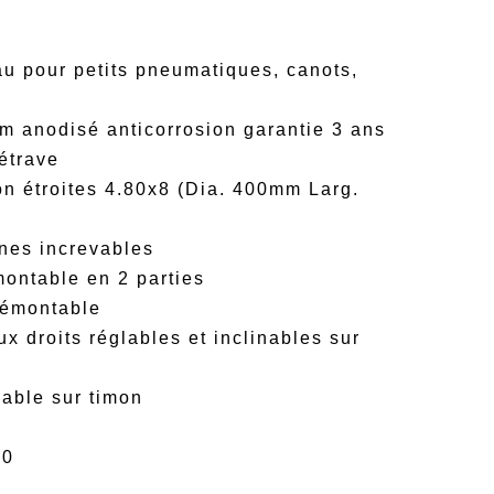
au pour petits pneumatiques, canots,
m anodisé anticorrosion garantie 3 ans
rotection étrave
on étroites 4.80x8 (Dia. 400mm Larg.
ines increvables
montable en 2 parties
démontable
x droits réglables et inclinables sur
lable sur timon
80