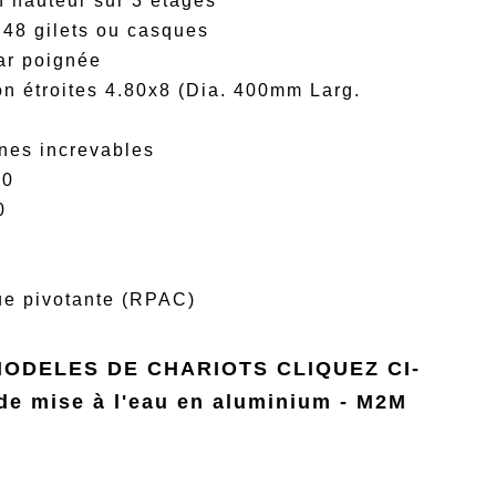
n hauteur sur 3 étages
 48 gilets ou casques
ar poignée
on étroites 4.80x8 (Dia. 400mm Larg.
ines increvables
30
0
ue pivotante (RPAC)
ODELES DE CHARIOTS CLIQUEZ CI-
de mise à l'eau en aluminium - M2M