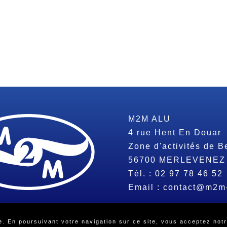
M2M ALU
4 rue Hent En Douar
Zone d'activités de B
56700
MERLEVENEZ
Tél. :
02 97 78 46 52
Email :
contact@m2m
réservés -
Mentions légales
-
Politique de confidentialité
-
Beeview, 
. En poursuivant votre navigation sur ce site, vous acceptez notr