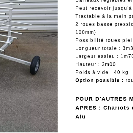
Barreaux réglables e
Peut recevoir jusqu'à
Tractable à la main p
2 roues basse pressi
100mm)
Possibilité roues ple
Longueur totale : 3m
Largeur essieu : 1m7
Hauteur : 2m00
Poids à vide : 40 kg
Option possible :
ro
POUR D'AUTRES M
APRES :
Chariots 
Alu