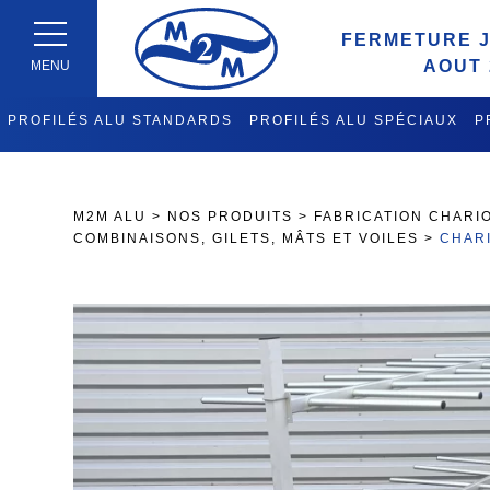
FERMETURE J
AOUT 
MENU
PROFILÉS ALU STANDARDS
PROFILÉS ALU SPÉCIAUX
P
FABRICATION CHARIOTS DE 
M2M ALU
>
NOS PRODUITS
>
FABRICATION CHARIO
COMBINAISONS, GILETS, MÂTS ET VOILES
>
CHARI