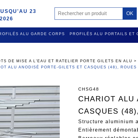
USQU'AU 23
2026
ROFILÉS ALU GARDE CORPS
PROFILÉS ALU PORTAILS ET
MISE A L'EAU ET RATELIER PORTE GILETS EN ALU
ACCES
TS DE MISE A L'EAU ET RATELIER PORTE GILETS EN ALU
OT ALU ANODISÉ PORTE-GILETS ET CASQUES (48), ROUES
CHSG48
CHARIOT ALU
CASQUES (48)
Structure aluminium a
Entièrement démonta