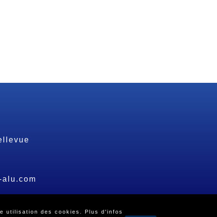
ellevue
-alu.com
agence web Morbihan
e utilisation des cookies.
Plus d'infos