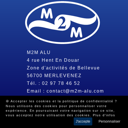
M2M ALU
4 rue Hent En Douar
Zone d'activités de Bellevue
56700
MERLEVENEZ
Tél. :
02 97 78 46 52
Email :
contact@m2m-alu.com
🍪 Accepter les cookies et la politique de confidentialité ?
Nous utilisons des cookies pour personnaliser votre
© 2026 Tous droits réservés -
Mentions légales
-
Politique de
expérience. En poursuivant votre navigation sur ce site,
confidentialité
-
Beeview, agence web Morbihan
vous acceptez notre utilisation des cookies.
Plus d'infos
J'accepte
Personnaliser