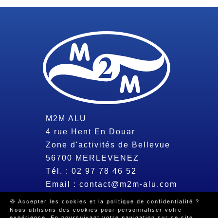
M2M ALU
4 rue Hent En Douar
Zone d'activités de Bellevue
56700
MERLEVENEZ
Tél. :
02 97 78 46 52
Email :
contact@m2m-alu.com
🍪 Accepter les cookies et la politique de confidentialité ?
Nous utilisons des cookies pour personnaliser votre
© 2026 Tous droits réservés -
Mentions légales
-
Politique de
expérience. En poursuivant votre navigation sur ce site,